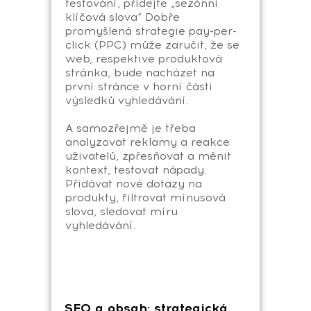
testování, přidejte „sezónní
klíčová slova“ Dobře
promyšlená strategie pay-per-
click (PPC) může zaručit, že se
web, respektive produktová
stránka, bude nacházet na
první stránce v horní části
výsledků vyhledávání.
A samozřejmě je třeba
analyzovat reklamy a reakce
uživatelů, zpřesňovat a měnit
kontext, testovat nápady.
Přidávat nové dotazy na
produkty, filtrovat mínusová
slova, sledovat míru
vyhledávání.
SEO a obsah: strategická