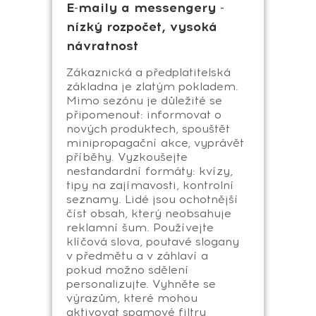
E-maily a messengery -
nízký rozpočet, vysoká
návratnost
Zákaznická a předplatitelská
základna je zlatým pokladem.
Mimo sezónu je důležité se
připomenout: informovat o
nových produktech, spouštět
minipropagační akce, vyprávět
příběhy. Vyzkoušejte
nestandardní formáty: kvízy,
tipy na zajímavosti, kontrolní
seznamy. Lidé jsou ochotnější
číst obsah, který neobsahuje
reklamní šum. Používejte
klíčová slova, poutavé slogany
v předmětu a v záhlaví a
pokud možno sdělení
personalizujte. Vyhněte se
výrazům, které mohou
aktivovat spamové filtry