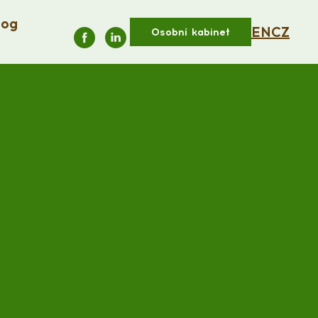
log
EN
CZ
Osobní kabinet