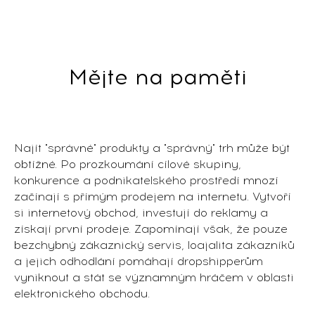
Mějte na paměti
Najít "správné" produkty a "správný" trh může být
obtížné. Po prozkoumání cílové skupiny,
konkurence a podnikatelského prostředí mnozí
začínají s přímým prodejem na internetu. Vytvoří
si internetový obchod, investují do reklamy a
získají první prodeje. Zapomínají však, že pouze
bezchybný zákaznický servis, loajalita zákazníků
a jejich odhodlání pomáhají dropshipperům
vyniknout a stát se významným hráčem v oblasti
elektronického obchodu.