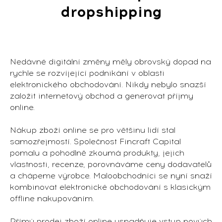
dropshipping
Nedávné digitální změny měly obrovský dopad na
rychle se rozvíjející podnikání v oblasti
elektronického obchodování. Nikdy nebylo snazší
založit internetový obchod a generovat příjmy
online.
Nákup zboží online se pro většinu lidí stal
samozřejmostí. Společnost Fincraft Capital
pomalu a pohodlně zkoumá produkty, jejich
vlastnosti, recenze, porovnáváme ceny dodavatelů
a chápeme výrobce. Maloobchodníci se nyní snaží
kombinovat elektronické obchodování s klasickým
offline nakupováním.
Přímý prodej zboží online usnadňuje vstup nových