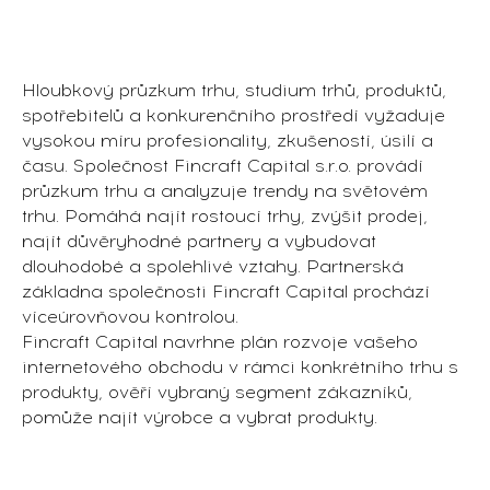
Hloubkový průzkum trhu, studium trhů, produktů,
spotřebitelů a konkurenčního prostředí vyžaduje
vysokou míru profesionality, zkušeností, úsilí a
času. Společnost Fincraft Capital s.r.o. provádí
průzkum trhu a analyzuje trendy na světovém
trhu. Pomáhá najít rostoucí trhy, zvýšit prodej,
najít důvěryhodné partnery a vybudovat
dlouhodobé a spolehlivé vztahy. Partnerská
základna společnosti Fincraft Capital prochází
víceúrovňovou kontrolou.
Fincraft Capital navrhne plán rozvoje vašeho
internetového obchodu v rámci konkrétního trhu s
produkty, ověří vybraný segment zákazníků,
pomůže najít výrobce a vybrat produkty.